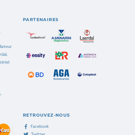
PARTENAIRES
,
llateur
rdal
,
ériel
s
,
RETROUVEZ-NOUS
Facebook
Twitter