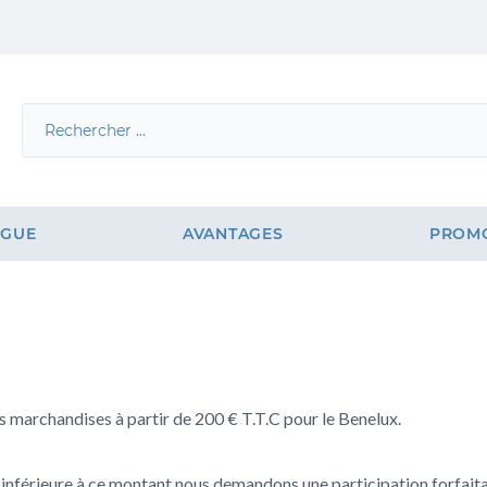
OGUE
AVANTAGES
PROM
s marchandises à partir de 200 € T.T.C pour le Benelux.
nférieure à ce montant nous demandons une participation forfaita