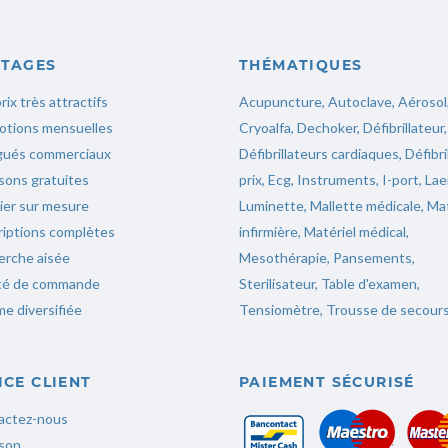
TAGES
THÉMATIQUES
rix très attractifs
Acupuncture
,
Autoclave
,
Aérosol
otions mensuelles
Cryoalfa
,
Dechoker
,
Défibrillateur
,
gués commerciaux
Défibrillateurs cardiaques
,
Défibri
isons gratuites
prix
,
Ecg
,
Instruments,
I-port
,
Lae
ier sur mesure
Luminette
,
Mallette médicale
,
Mat
iptions complètes
infirmière
,
Matériel médical
,
erche aisée
Mesothérapie
,
Pansements
,
ité de commande
Sterilisateur
,
Table d'examen
,
e diversifiée
Tensiomètre
,
Trousse de secour
ICE CLIENT
PAIEMENT SÉCURISÉ
actez-nous
ison