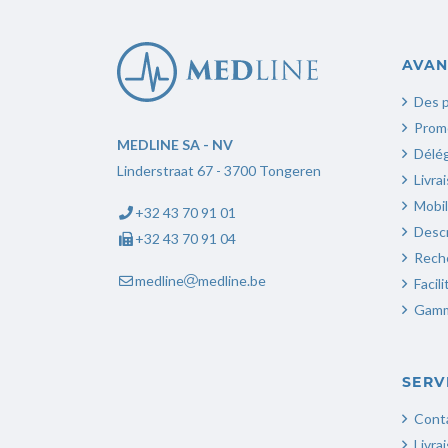
AVAN
Des p
Prom
Replica Rolex
MEDLINE SA - NV
Délé
Linderstraat 67 - 3700 Tongeren
Livra
Mobil
+32 43 70 91 01
Descr
+32 43 70 91 04
Rech
medline
medline.be
Facil
Gamm
SERV
Cont
Livra