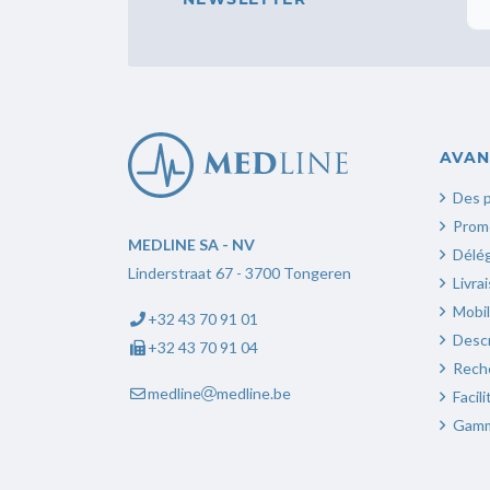
AVAN
Des p
Prom
Replica Rolex
MEDLINE SA - NV
Délé
Linderstraat 67 - 3700 Tongeren
Livra
Mobil
+32 43 70 91 01
Descr
+32 43 70 91 04
Rech
medline
medline.be
Facil
Gamm