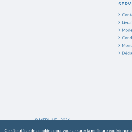
SERV
Cont
Livra
Mode
Condi
Menti
Décla
©
MED
LINE - 2026
Ce site utilise des cookies pour vous assurer la meilleure expérience s