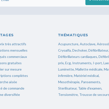
TAGES
THÉMATIQUES
rix très attractifs
Acupuncture
,
Autoclave
,
Aérosol
otions mensuelles
Cryoalfa
,
Dechoker
,
Défibrillateur
,
gués commerciaux
Défibrillateurs cardiaques
,
Défibri
isons gratuites
prix
,
Ecg
,
Instruments,
I-port
,
Lae
ier sur mesure
Luminette
,
Mallette médicale
,
Mat
iptions complètes
infirmière
,
Matériel médical
,
erche aisée
Mesothérapie
,
Pansements
,
ité de commande
Sterilisateur
,
Table d'examen
,
e diversifiée
Tensiomètre
,
Trousse de secour