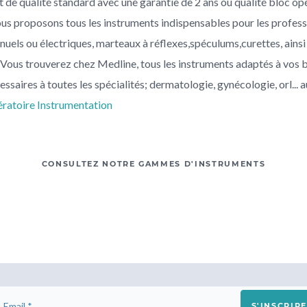
 de qualité standard avec une garantie de 2 ans ou qualité bloc op
ous proposons tous les instruments indispensables pour les profess
anuels ou électriques, marteaux à réflexes,spéculums,curettes, ains
 Vous trouverez chez Medline, tous les instruments adaptés à vos be
ssaires à toutes les spécialités; dermatologie, gynécologie, orl... a
ératoire
Instrumentation
CONSULTEZ NOTRE GAMMES D'INSTRUMENTS
S'INSCRIRE