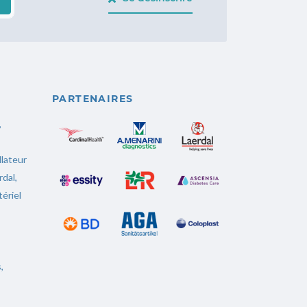
PARTENAIRES
,
llateur
rdal
,
ériel
s
,