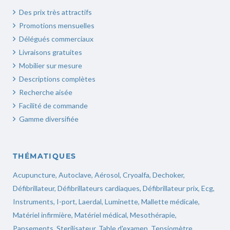
Des prix très attractifs
Promotions mensuelles
Délégués commerciaux
Livraisons gratuites
Mobilier sur mesure
Descriptions complètes
Recherche aisée
Facilité de commande
Gamme diversifiée
THÉMATIQUES
Acupuncture
,
Autoclave
,
Aérosol
,
Cryoalfa
,
Dechoker
,
Défibrillateur
,
Défibrillateurs cardiaques
,
Défibrillateur prix
,
Ecg
,
Instruments,
I-port
,
Laerdal
,
Luminette
,
Mallette médicale
,
Matériel infirmière
,
Matériel médical
,
Mesothérapie
,
Pansements
,
Sterilisateur
,
Table d'examen
,
Tensiomètre
,