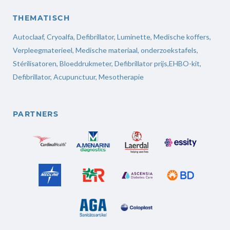
THEMATISCH
Autoclaaf
,
Cryoalfa
,
Defibrillator
,
Luminette
,
Medische koffers
,
Verpleegmaterieel
,
Medische materiaal,
onderzoekstafels,
Stérilisatoren
,
Bloeddrukmeter
,
Defibrillator prijs
,
EHBO-kit,
Defibrillator,
Acupunctuur
,
Mesotherapie
PARTNERS