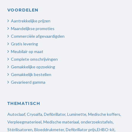
VOORDELEN
Aantrekkelijke prijzen
Maandelijkse promoties
Commerciële afgevaardigden
Gratis levering
Meubilair op maat
Complete omschrijvingen
Gemakkelijke opzoeking
Gemakkelijk bestellen
Gevarieerd gamma
THEMATISCH
Autoclaaf
,
Cryoalfa
,
Defibrillator
,
Luminette
,
Medische koffers
,
Verpleegmaterieel
,
Medische materiaal,
onderzoekstafels,
Stérilisatoren
,
Bloeddrukmeter
,
Defibrillator prijs
,
EHBO-kit,