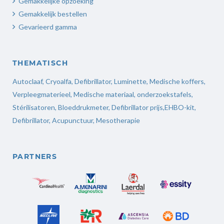
Gemakkelijke opzoeking
Gemakkelijk bestellen
Gevarieerd gamma
THEMATISCH
Autoclaaf
,
Cryoalfa
,
Defibrillator
,
Luminette
,
Medische koffers
,
Verpleegmaterieel
,
Medische materiaal,
onderzoekstafels,
Stérilisatoren
,
Bloeddrukmeter
,
Defibrillator prijs
,
EHBO-kit,
Defibrillator,
Acupunctuur
,
Mesotherapie
PARTNERS