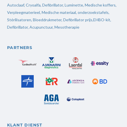
Autoclaaf
,
Cryoalfa
,
Defibrillator
,
Luminette
,
Medische koffers
,
Verpleegmaterieel
,
Medische materiaal,
onderzoekstafels,
Stérilisatoren
,
Bloeddrukmeter
,
Defibrillator prijs
,
EHBO-kit,
Defibrillator,
Acupunctuur
,
Mesotherapie
PARTNERS
KLANT DIENST