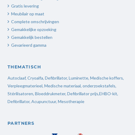
Gratis levering
Meubilair op maat
Complete omschrijvingen
Gemakkelijke opzoeking
Gemakkelijk bestellen
Gevarieerd gamma
THEMATISCH
Autoclaaf
,
Cryoalfa
,
Defibrillator
,
Luminette
,
Medische koffers
,
Verpleegmaterieel
,
Medische materiaal,
onderzoekstafels,
Stérilisatoren
,
Bloeddrukmeter
,
Defibrillator prijs
,
EHBO-kit,
Defibrillator,
Acupunctuur
,
Mesotherapie
PARTNERS