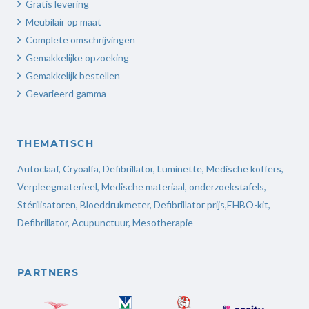
Gratis levering
Meubilair op maat
Complete omschrijvingen
Gemakkelijke opzoeking
Gemakkelijk bestellen
Gevarieerd gamma
THEMATISCH
Autoclaaf
,
Cryoalfa
,
Defibrillator
,
Luminette
,
Medische koffers
,
Verpleegmaterieel
,
Medische materiaal,
onderzoekstafels,
Stérilisatoren
,
Bloeddrukmeter
,
Defibrillator prijs
,
EHBO-kit,
Defibrillator,
Acupunctuur
,
Mesotherapie
PARTNERS