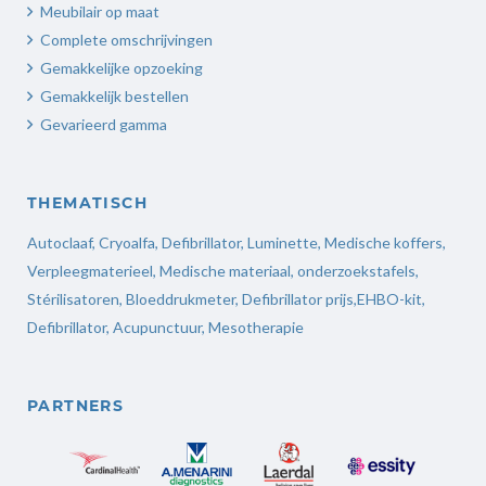
Meubilair op maat
Complete omschrijvingen
Gemakkelijke opzoeking
Gemakkelijk bestellen
Gevarieerd gamma
THEMATISCH
Autoclaaf
,
Cryoalfa
,
Defibrillator
,
Luminette
,
Medische koffers
,
Verpleegmaterieel
,
Medische materiaal,
onderzoekstafels,
Stérilisatoren
,
Bloeddrukmeter
,
Defibrillator prijs
,
EHBO-kit,
Defibrillator,
Acupunctuur
,
Mesotherapie
PARTNERS