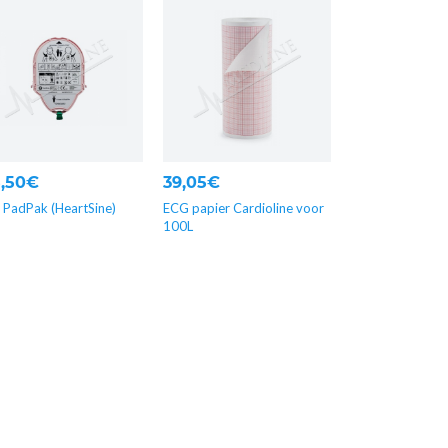
5,50€
39,05€
 PadPak (HeartSine)
ECG papier Cardioline voor
100L