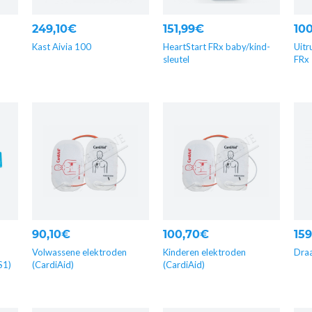
249,10€
151,99€
10
Kast Aivia 100
HeartStart FRx baby/kind-
Uitr
sleutel
FRx
90,10€
100,70€
15
Volwassene elektroden
Kinderen elektroden
Draa
S1)
(CardiAid)
(CardiAid)