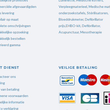
elijkse promoties
Luminette
,
Medische koffers
,
erciële afgevaardigden
Verpleegmaterieel
,
Medische mate
s levering
onderzoekstafels,
Stérilisatoren
,
lair op maat
Bloeddrukmeter
,
Defibrillator
lete omschrijvingen
prijs
,
EHBO-kit,
Defibrillator,
kkelijke opzoeking
Acupunctuur
,
Mesotherapie
kelijk bestellen
rieerd gamma
T DIENST
VEILIGE BETALING
acteer ons
ing
 van betaling
mene voorwaarden
lijke informatie
cy verklaring