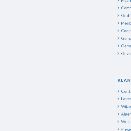
Maand
Comm
Grati
Meubi
Comp
Gema
Gemak
Geva
KLAN
Cont
Lever
Wijze
Alge
Wette
Priva