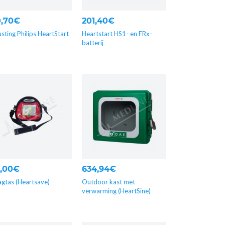
0,70€
201,40€
usting Philips HeartStart
Heartstart HS1- en FRx-
batterij
9,00€
634,94€
gtas (Heartsave)
Outdoor kast met
verwarming (HeartSine)