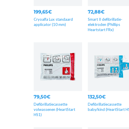
199,65€
72,88€
Cryoalfa Lux standaard
Smart II defibrillatie-
applicator (10 mm)
elektroden (Phillips
Heartstart FRx)
79,50€
132,50€
Defibrillatiecassette
Defibrillatiecassette
volwassenen (HeartStart
baby/kind (HeartStart H
HS1)