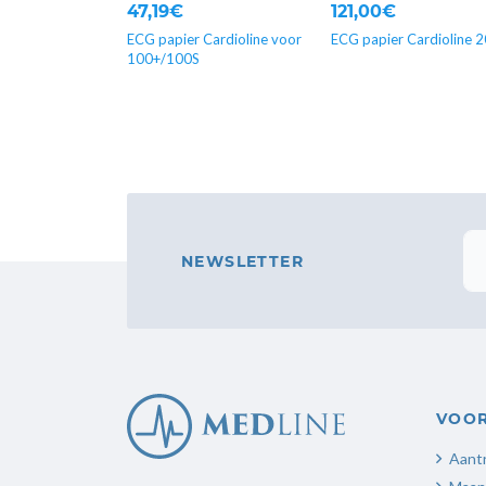
47,19€
121,00€
ECG papier Cardioline voor
ECG papier Cardioline 
100+/100S
NEWSLETTER
VOO
Aantr