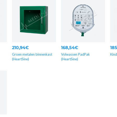
210,94€
168,54€
18
Groen metalen binnenkast
Volwassen PadPak
Kind
(HeartSine)
(HeartSine)