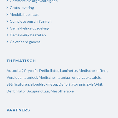
Commerciële afgevaardigden
Gratis levering
Meubilair op maat
Complete omschrijvingen
Gemakkelijke opzoeking
Gemakkelijk bestellen
Gevarieerd gamma
THEMATISCH
Autoclaaf
,
Cryoalfa
,
Defibrillator
,
Luminette
,
Medische koffers
,
Verpleegmaterieel
,
Medische materiaal,
onderzoekstafels,
Stérilisatoren
,
Bloeddrukmeter
,
Defibrillator prijs
,
EHBO-kit,
Defibrillator,
Acupunctuur
,
Mesotherapie
PARTNERS